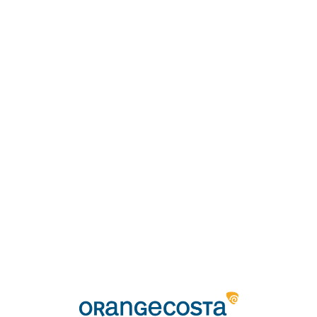
Loa
din
g...