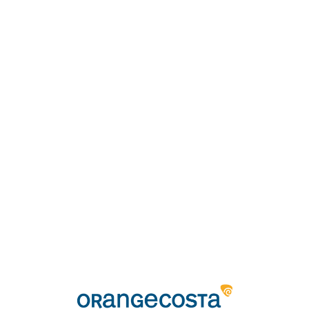
Loa
din
g...