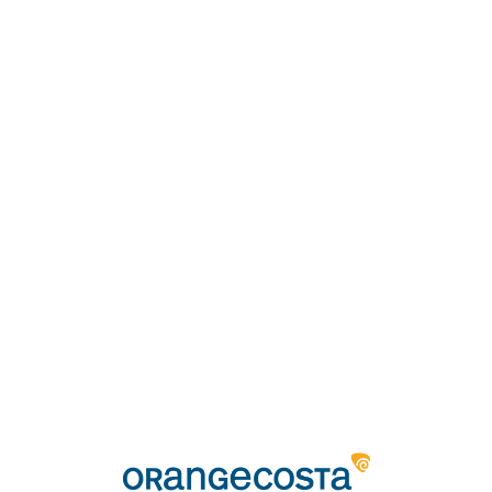
Loa
din
g...