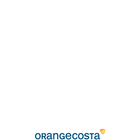
Loa
din
g...