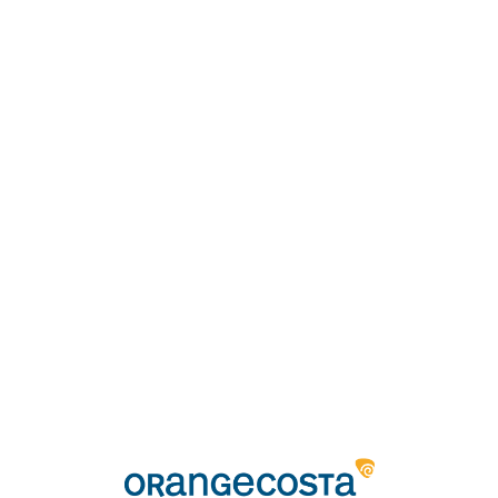
Loa
din
g...