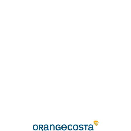
Loa
din
g...