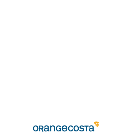
Loa
din
g...