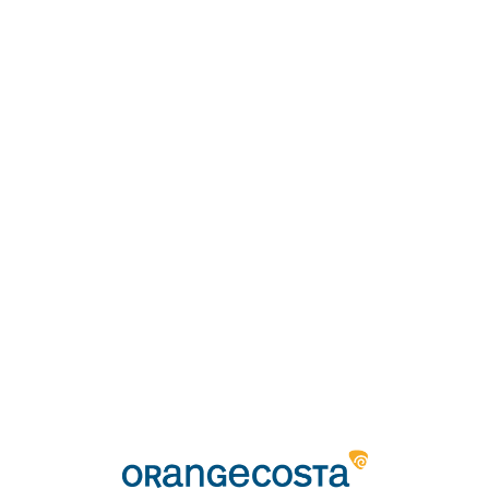
Loa
din
g...