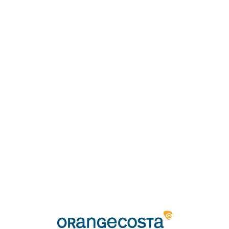
Loa
din
g...