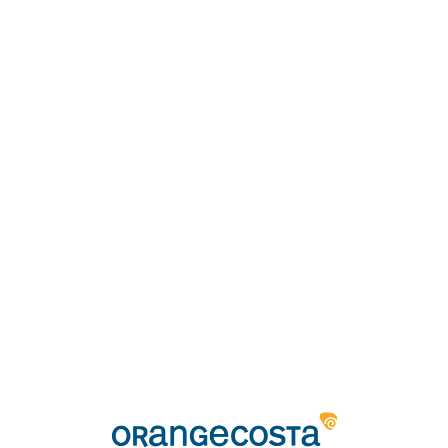
Loa
din
g...