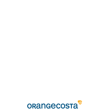
Loa
din
g...