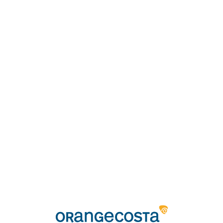
Loa
din
g...