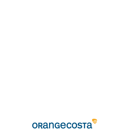
Loa
din
g...