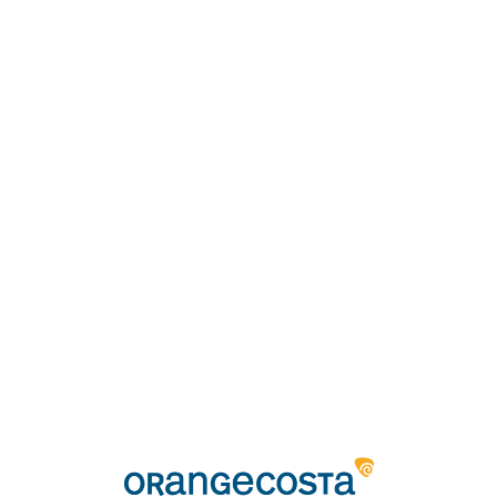
Loa
din
g...