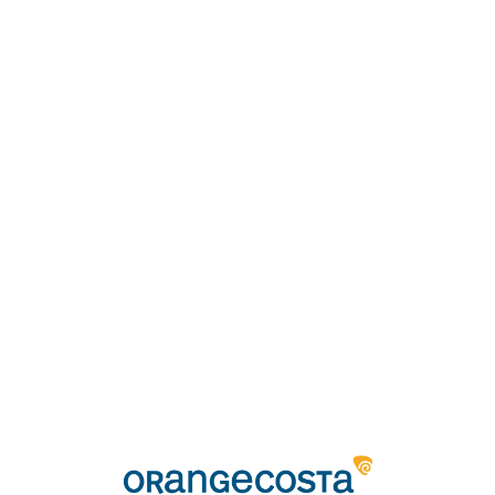
Loa
din
g...