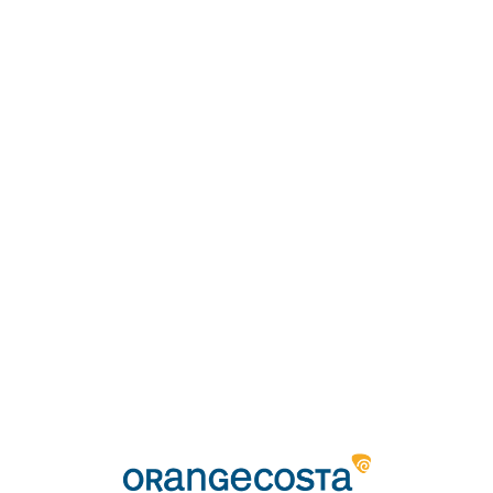
Loa
din
g...