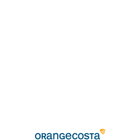
Loa
din
g...