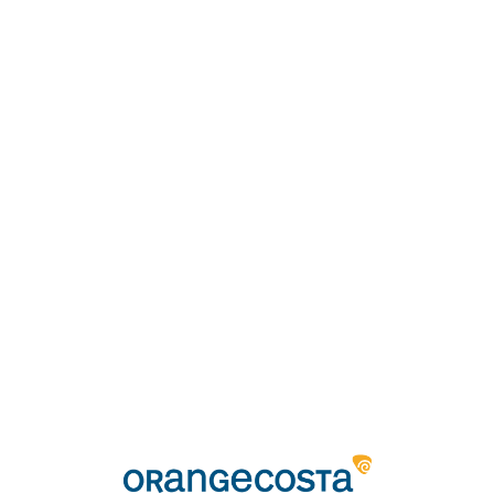
Loa
din
g...