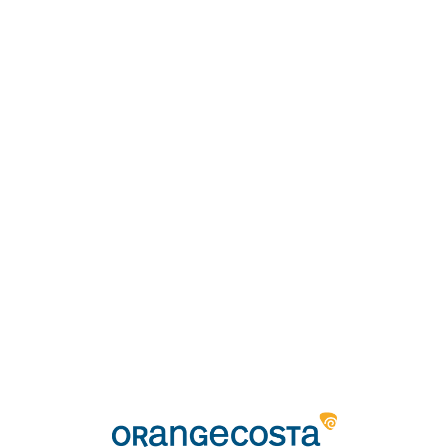
Loa
din
g...