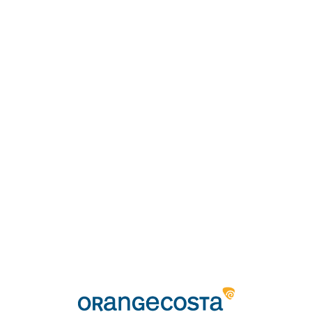
Loa
din
g...