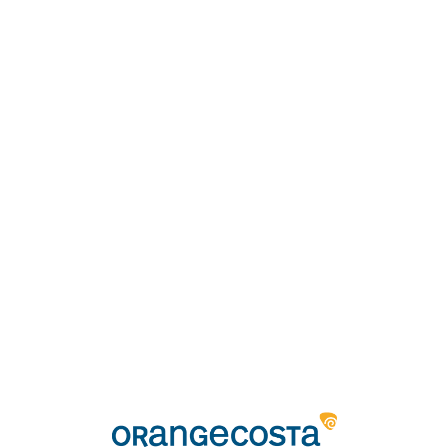
Loa
din
g...