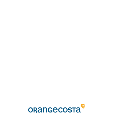
Loa
din
g...