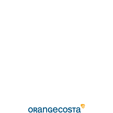
Loa
din
g...