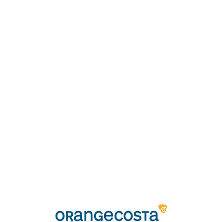
Loa
din
g...