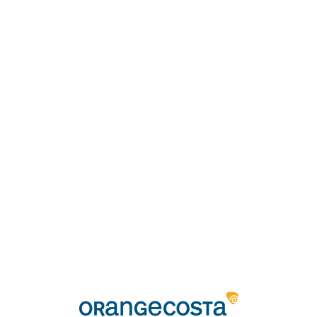
Loa
din
g...