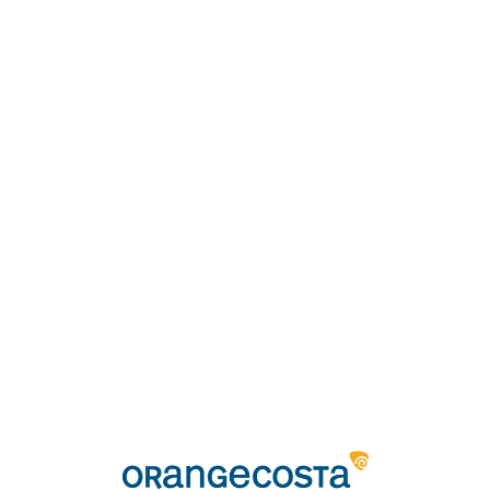
Loa
din
g...