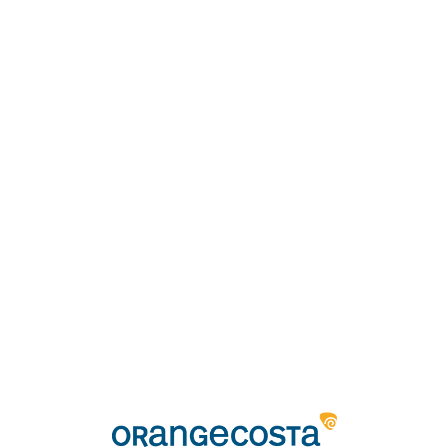
Loa
din
g...