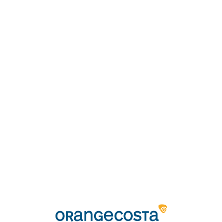
Loa
din
g...