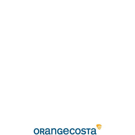
Loa
din
g...