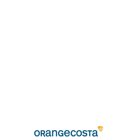
Loa
din
g...