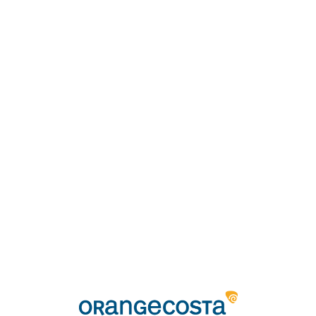
Loa
din
g...