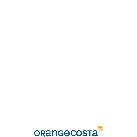
Loa
din
g...