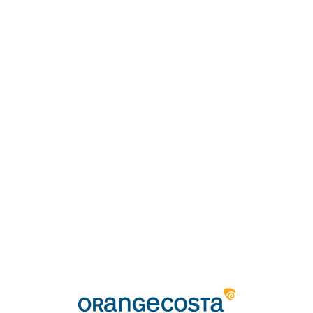
Loa
din
g...