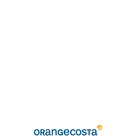
Loa
din
g...