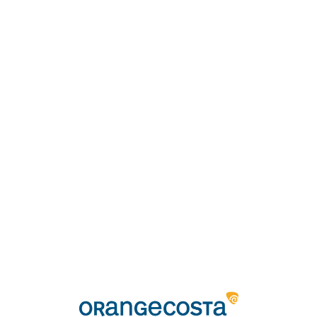
Loa
din
g...