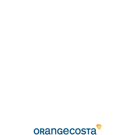
Loa
din
g...