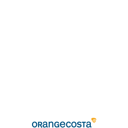
Loa
din
g...