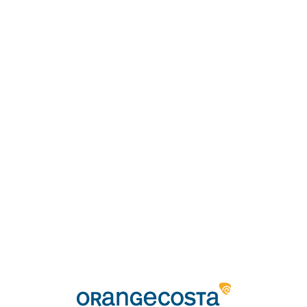
Loa
din
g...