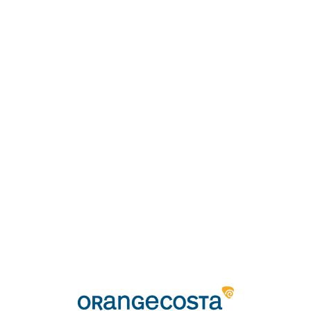
Loa
din
g...