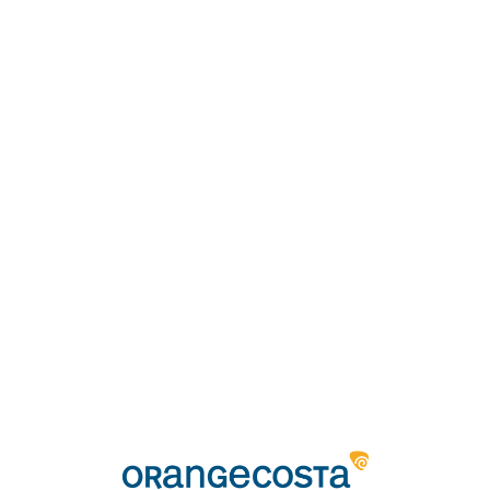
Loa
din
g...