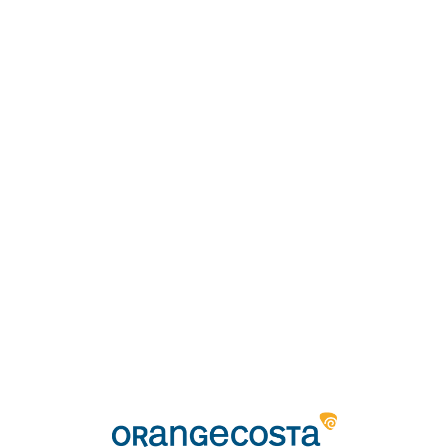
Loa
din
g...