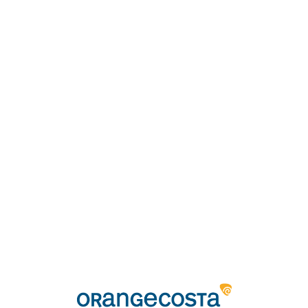
Loa
din
g...