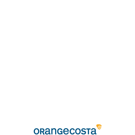
Loa
din
g...