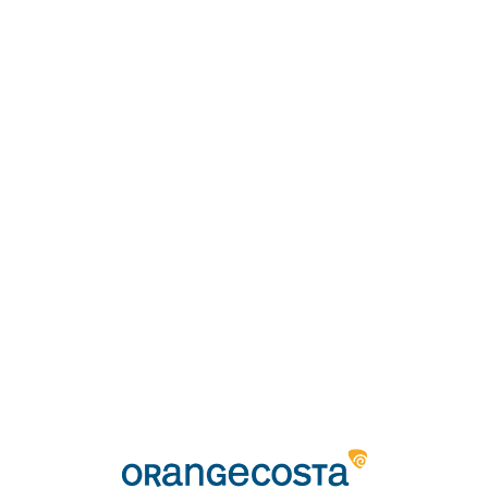
Loa
din
g...