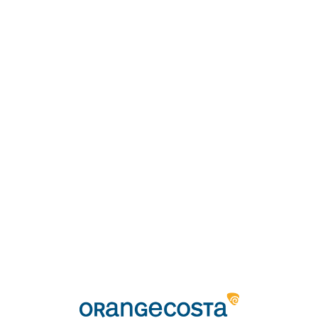
Loa
din
g...