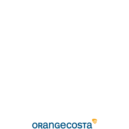
Loa
din
g...