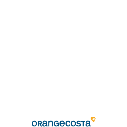
Loa
din
g...