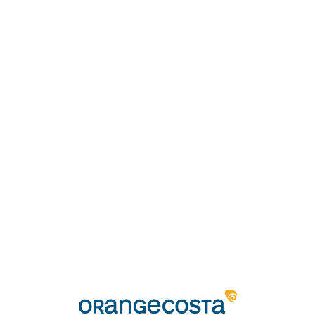
Loa
din
g...