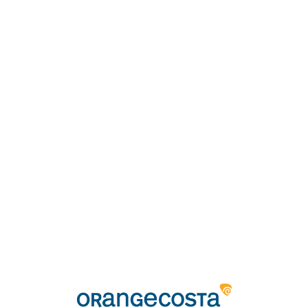
Loa
din
g...